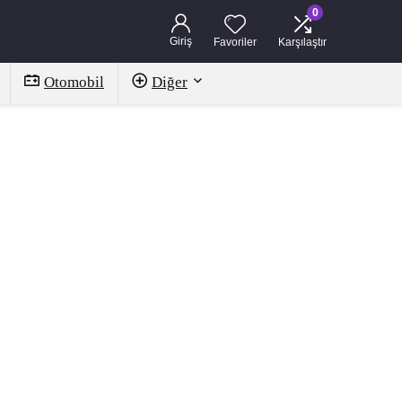
0
Giriş
Favoriler
Karşılaştır
Otomobil
Diğer