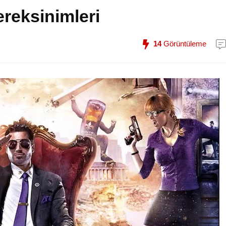
reksinimleri
14
Görüntüleme