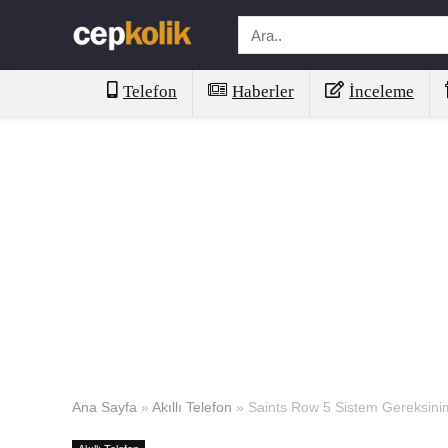
Telefon
Haberler
İnceleme
Ana Sayfa
»
Akıllı Telefon
»
Saints Row 5 Sistem Gereksinim