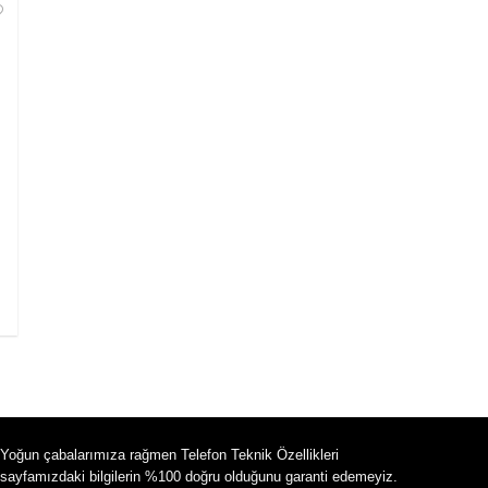
Yoğun çabalarımıza rağmen Telefon Teknik Özellikleri
sayfamızdaki bilgilerin %100 doğru olduğunu garanti edemeyiz.