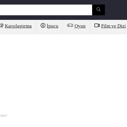
Karşılaştırma
İpucu
Oyun
Film ve Dizi
leri