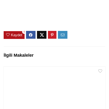
0
Kaydet
İlgili Makaleler