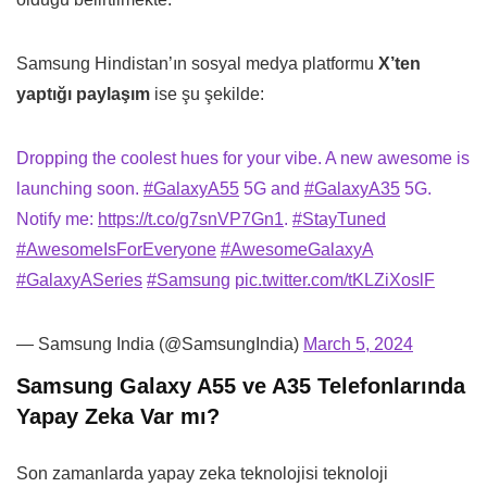
Samsung Hindistan’ın sosyal medya platformu
X’ten
yaptığı paylaşım
ise şu şekilde:
Dropping the coolest hues for your vibe. A new awesome is
launching soon.
#GalaxyA55
5G and
#GalaxyA35
5G.
Notify me:
https://t.co/g7snVP7Gn1
.
#StayTuned
#AwesomeIsForEveryone
#AwesomeGalaxyA
#GalaxyASeries
#Samsung
pic.twitter.com/tKLZiXoslF
— Samsung India (@SamsungIndia)
March 5, 2024
Samsung Galaxy A55 ve A35 Telefonlarında
Yapay Zeka Var mı?
Son zamanlarda yapay zeka teknolojisi teknoloji