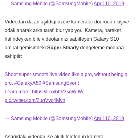
— Samsung Mobile (@SamsungMobile)
April 10, 2019
Videodan da anlaşıldığı üzere kameralar doğrudan kişiye
odaklanarak arka tarafı blur yapıyor. Kamera, hareket
halindeyken bile videolarınızı sabitleyen Galaxy S10
amiral gemisindeki
Süper Steady
dengeleme moduna
sahiptir:
Shoot super smooth live video like a pro, without being a
pro.
#GalaxyA80
#SamsungEvent
Learn more:
https://t.co/bbVzsoWlIW
pic.twitter.com/2uqVvc4Mvn
— Samsung Mobile (@SamsungMobile)
April 10, 2019
Aşağıdaki videolar ise akıllı telefonun kamera