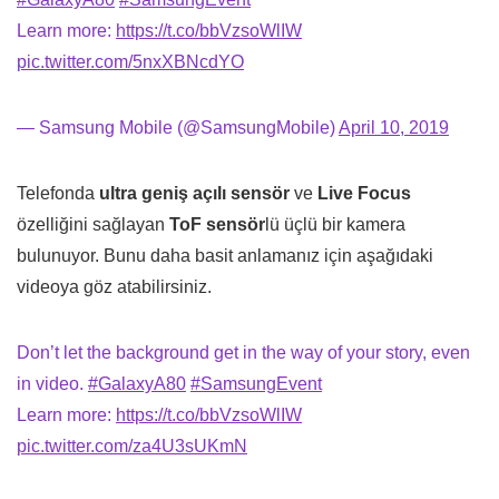
Learn more:
https://t.co/bbVzsoWlIW
pic.twitter.com/5nxXBNcdYO
— Samsung Mobile (@SamsungMobile)
April 10, 2019
Telefonda
ultra geniş açılı sensör
ve
Live Focus
özelliğini sağlayan
ToF sensör
lü üçlü bir kamera
bulunuyor. Bunu daha basit anlamanız için aşağıdaki
videoya göz atabilirsiniz.
Don’t let the background get in the way of your story, even
in video.
#GalaxyA80
#SamsungEvent
Learn more:
https://t.co/bbVzsoWlIW
pic.twitter.com/za4U3sUKmN