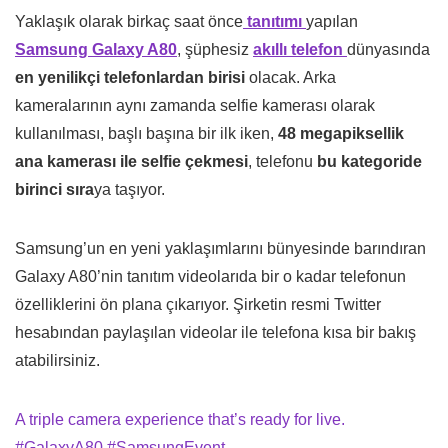
Yaklaşık olarak birkaç saat önce
tanıtımı
yapılan
Samsung Galaxy A80
, şüphesiz
akıllı telefon
dünyasında
en yenilikçi telefonlardan birisi
olacak. Arka
kameralarının aynı zamanda selfie kamerası olarak
kullanılması, başlı başına bir ilk iken,
48 megapiksellik
ana kamerası ile selfie çekmesi
, telefonu
bu kategoride
birinci sıra
ya taşıyor.
Samsung’un en yeni yaklaşımlarını bünyesinde barındıran
Galaxy A80’nin tanıtım videolarıda bir o kadar telefonun
özelliklerini ön plana çıkarıyor. Şirketin resmi Twitter
hesabından paylaşılan videolar ile telefona kısa bir bakış
atabilirsiniz.
A triple camera experience that’s ready for live.
#GalaxyA80
#SamsungEvent