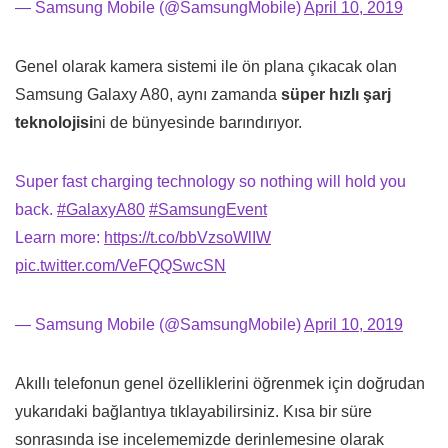
— Samsung Mobile (@SamsungMobile)
April 10, 2019
Genel olarak kamera sistemi ile ön plana çıkacak olan
Samsung Galaxy A80, aynı zamanda
süper hızlı şarj
teknolojisi
ni de bünyesinde barındırıyor.
Super fast charging technology so nothing will hold you
back.
#GalaxyA80
#SamsungEvent
Learn more:
https://t.co/bbVzsoWlIW
pic.twitter.com/VeFQQSwcSN
— Samsung Mobile (@SamsungMobile)
April 10, 2019
Akıllı telefonun genel özelliklerini öğrenmek için doğrudan
yukarıdaki bağlantıya tıklayabilirsiniz. Kısa bir süre
sonrasında ise incelememizde derinlemesine olarak