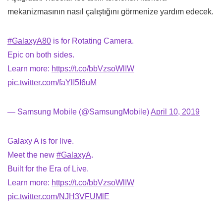
mekanizmasının nasıl çalıştığını görmenize yardım edecek.
#GalaxyA80
is for Rotating Camera.
Epic on both sides.
Learn more:
https://t.co/bbVzsoWlIW
pic.twitter.com/faYlI5I6uM
— Samsung Mobile (@SamsungMobile)
April 10, 2019
Galaxy A is for live.
Meet the new
#GalaxyA
.
Built for the Era of Live.
Learn more:
https://t.co/bbVzsoWlIW
pic.twitter.com/NJH3VFUMlE