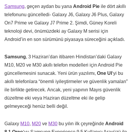
Samsung
, geçen aydan bu yana
Android Pie
ile dört akıllı
telefonunu güncelledi- Galaxy J6, Galaxy J6 Plus, Galaxy
On7 Prime ve Galaxy J7 Prime 2. Şimdi, Güney Koreli
teknoloji devi, önümüzdeki ay Galaxy M serisi için
Android’in en son sürümünü piyasaya süreceğini açıkladı.
Samsung
, 3 Haziran’dan itibaren Hindistan’daki Galaxy
M10, M20 ve M30 akıllı telefon modelleri için Android Pie
güncellemesini sunacak. Yeni ürün yazılımı,
One UI
‘yi bu
akıllı telefonlara “önemli iyileştirmeler ve güvenlik yamaları”
ile birlikte getirecek. Ancak, yeni yapının Mayıs güvenlik
düzeltme eki veya Haziran düzeltme eki ile gelip
gelmeyeceği henüz belli değil.
Galaxy
M10
,
M20
ve
M30
bu yılın ilk çeyreğinde
Android
8.1 Oreo
‘yu Samsung Experience 9.5 Kullanıcı Arayüzü ile