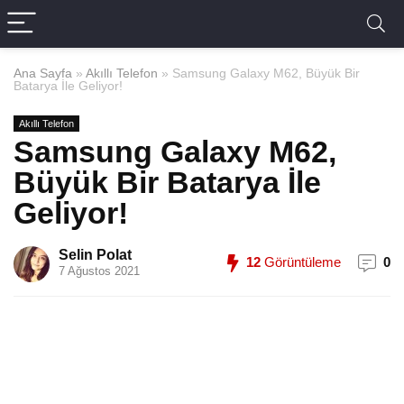
Ana Sayfa
»
Akıllı Telefon
»
Samsung Galaxy M62, Büyük Bir
Batarya İle Geliyor!
Akıllı Telefon
Samsung Galaxy M62,
Büyük Bir Batarya İle
Geliyor!
Selin Polat
12
Görüntüleme
0
7 Ağustos 2021