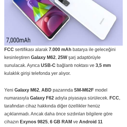
FCC
sertifikası alarak
7.000 mAh
batarya ile geleceğini
kesinleştiren
Galaxy M62
,
25W
şarj adaptörüyle
sunulacak. Ayrıca
USB-C
bağlantı noktası ve
3,5 mm
kulaklık girişi telefonda yer alıyor.
Yeni
Galaxy M62
,
ABD
pazarında
SM-M62F
model
numarasıyla
Galaxy F62
adıyla piyasaya sürülecek.
FCC
,
tarafından cihaz hakkında diğer özellikler henüz
açıklanmadı. Ancak daha önce sızdırılan bilgilere göre
cihazın
Exynos 9825
,
6 GB RAM
ve
Android 11