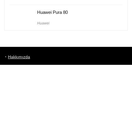
Huawei Pura 80
Huawei
Hakkımızda
Künye
Gizlilik Politikası
Kullanım Koşulları
iletişim
Telefon Karşılaştırma
Bizi takip edin!