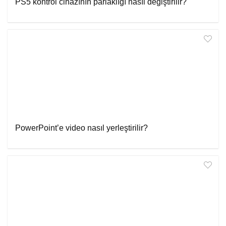
PS5 kontrol cihazının parlaklığı nasıl değiştirilir?
PowerPoint’e video nasıl yerleştirilir?