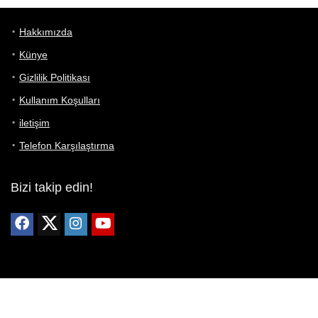
Hakkımızda
Künye
Gizlilik Politikası
Kullanım Koşulları
iletişim
Telefon Karşılaştırma
Bizi takip edin!
Yoğun çabalarımıza rağmen Telefon Teknik Özellikleri sayfamızdaki
bilgilerin %100 doğru olduğunu garanti edemeyiz.