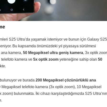
rme
leri S25 Ultra’da yaşamak istemiyor ve bunun için Galaxy S25
öyleniyor. Bu kapsamda önümüzdeki yıl piyasaya sürülmesi
ü ana kamera,
50 Megapiksel ultra geniş kamera
, 3x optik zoo
 telefoto kamera ve
5x optik zoom
yeteneğine sahip olan
50
kte.
 bulunuyor ve burada
200 Megapiksel çözünürlüklü ana
10 Megapiksel telefoto kamera (3x optik zoom), 10 Megapiksel
 zoom) bulunmakta. İki cihazı karşılaştırdığımızda S25 Ultra’nı
e.