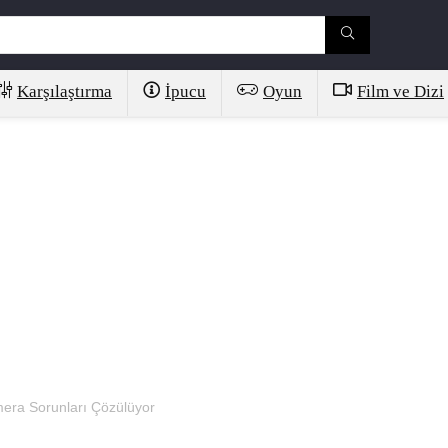
Karşılaştırma
İpucu
Oyun
Film ve Dizi
era Sorunları Çözülüyor