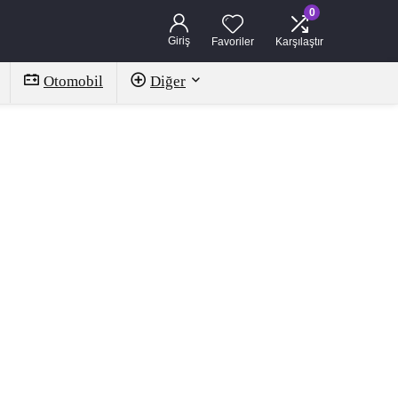
0
Giriş
Favoriler
Karşılaştır
Otomobil
Diğer