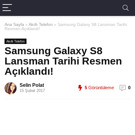
Ana Sayfa
»
Akıllı Telefon
»
Samsung Galaxy S8 Lansman Tarihi
Resmen Açıklandı!
Akıllı Telefon
Samsung Galaxy S8
Lansman Tarihi Resmen
Açıklandı!
Selin Polat
5
Görüntüleme
0
15 Şubat 2017