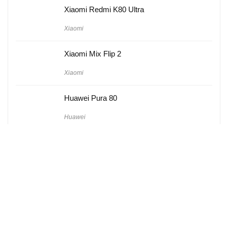
Xiaomi Redmi K80 Ultra
Xiaomi
Xiaomi Mix Flip 2
Xiaomi
Huawei Pura 80
Huawei
Hakkımızda
Künye
Gizlilik Politikası
Kullanım Koşulları