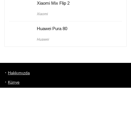
Xiaomi Mix Flip 2
Xiaomi
Huawei Pura 80
Huawei
Hakkımızda
Künye
Gizlilik Politikası
Kullanım Koşulları
iletişim
Telefon Karşılaştırma