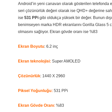
Android’in yeni canavarı olarak gösterilen telefonda 
seri çözünürlük değeri olarak ise QHD+ değerine sah
ise
531 PPi
gibi oldukça yüksek bir değer. Bunun dış
benimseyen marka HDR ekranlarını Gorilla Glass 5 ca
olmasını sağlıyor. Ekran gövde oranı ise %83
Ekran Boyutu
: 6.2 inç
Ekran teknolojisi:
Super AMOLED
Çözünürlük
: 1440 X 2960
Piksel Yoğunluğu:
531 PPi
Ekran Gövde Oranı
:
%83