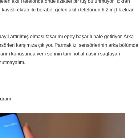
gelen akıllı telefonda önde fiziksel bir tuş bulunmuyor. Ekran
ı kavisli ekran ile beraber gelen akıllı telefonun 6.2 inçlik ekran
li artırılmış olması tasarımı epey başarılı hale getiriyor. Arka
örleri karşımıza çıkıyor. Parmak izi sensörlerinin arka bölümd
arım konusunda yeni serinin tam not almasını sağlayan
nutmayalım.
 gram