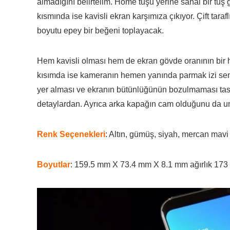
almadığını belirtelim. Home tuşu yerine sanal bir tuş 
kısmında ise kavisli ekran karşımıza çıkıyor. Çift tarafl
boyutu epey bir beğeni toplayacak.
Hem kavisli olması hem de ekran gövde oranının bir hay
kısımda ise kameranın hemen yanında parmak izi sens
yer alması ve ekranın bütünlüğünün bozulmaması tas
detaylardan. Ayrıca arka kapağın cam olduğunu da u
Renk Seçenekleri
: Altın, gümüş, siyah, mercan mavi
Boyutlar
: 159.5 mm X 73.4 mm X 8.1 mm ağırlık 173