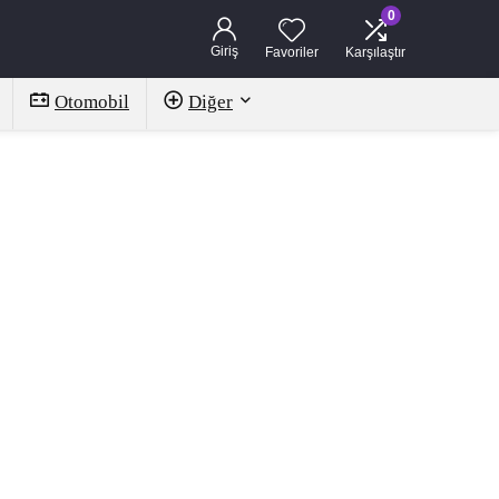
0
Giriş
Favoriler
Karşılaştır
Otomobil
Diğer