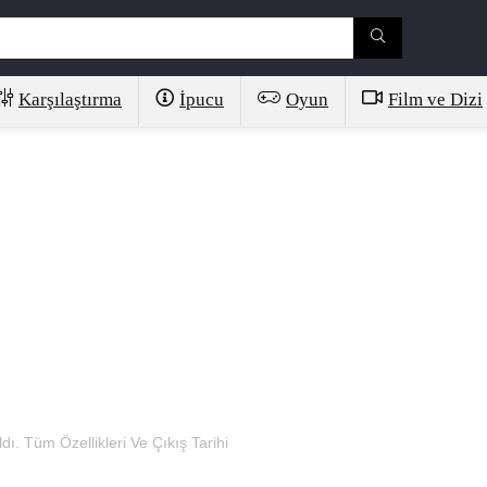
Karşılaştırma
İpucu
Oyun
Film ve Dizi
ı. Tüm Özellikleri Ve Çıkış Tarihi