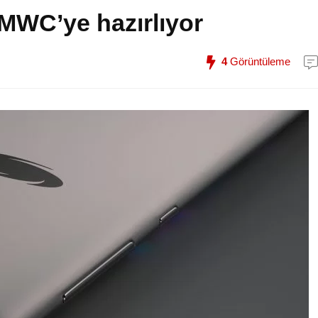
MWC’ye hazırlıyor
4
Görüntüleme