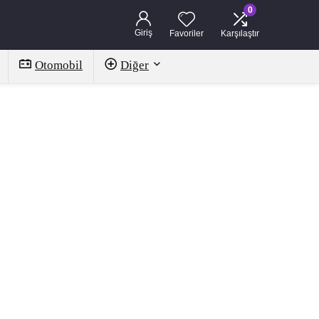
0
Giriş
Favoriler
Karşılaştır
Otomobil
Diğer