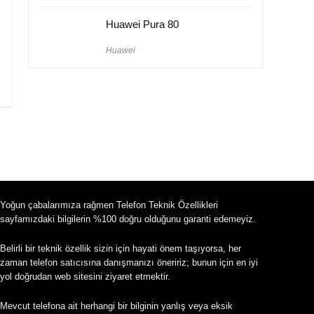
Huawei Pura 80
Huawei
Yoğun çabalarımıza rağmen Telefon Teknik Özellikleri
sayfamızdaki bilgilerin %100 doğru olduğunu garanti edemeyiz.
Belirli bir teknik özellik sizin için hayati önem taşıyorsa, her
zaman telefon satıcısına danışmanızı öneririz; bunun için en iyi
yol doğrudan web sitesini ziyaret etmektir.
Mevcut telefona ait herhangi bir bilginin yanlış veya eksik