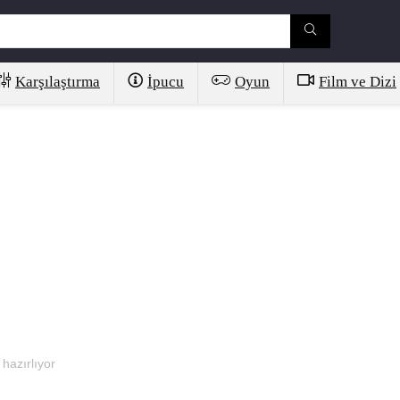
Karşılaştırma
İpucu
Oyun
Film ve Dizi
azırlıyor