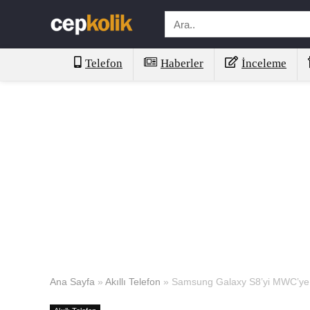
Telefon
Haberler
İnceleme
Ana Sayfa
»
Akıllı Telefon
»
Samsung Galaxy S8’yi MWC’ye h