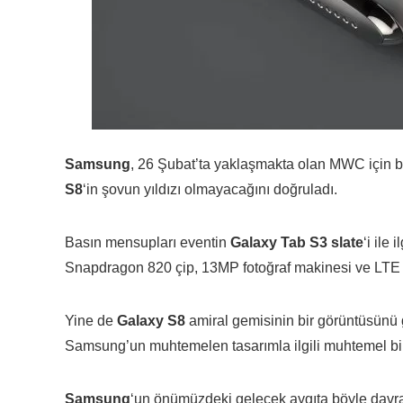
Samsung
, 26 Şubat’ta yaklaşmakta olan MWC için b
S8
‘in şovun yıldızı olmayacağını doğruladı.
Basın mensupları eventin
Galaxy Tab S3 slate
‘i ile
Snapdragon 820 çip, 13MP fotoğraf makinesi ve LTE ve 
Yine de
Galaxy S8
amiral gemisinin bir görüntüsünü g
Samsung’un muhtemelen tasarımla ilgili muhtemel bir 
Samsung
‘un önümüzdeki gelecek aygıta böyle davranm