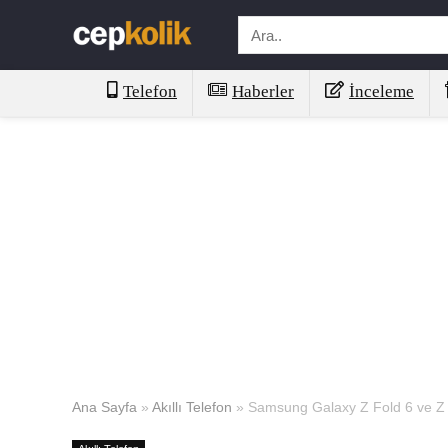
Telefon
Haberler
İnceleme
Ana Sayfa
»
Akıllı Telefon
»
Samsung Galaxy Z Fold 6 ve Z F