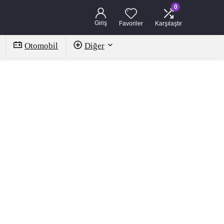
0
Giriş
Favoriler
Karşılaştır
Otomobil
Diğer