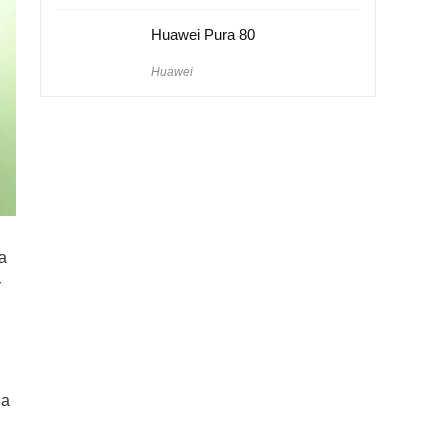
Huawei Pura 80
Huawei
a
r
da