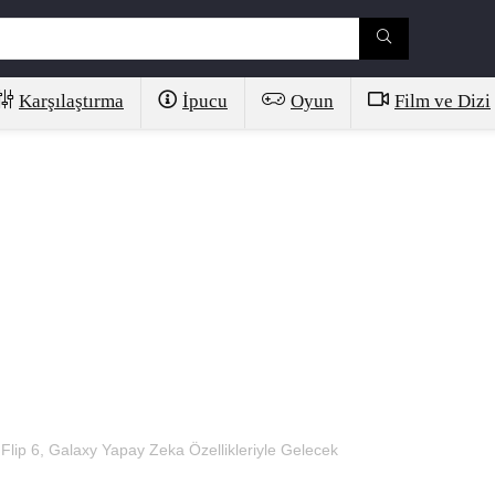
Karşılaştırma
İpucu
Oyun
Film ve Dizi
lip 6, Galaxy Yapay Zeka Özellikleriyle Gelecek