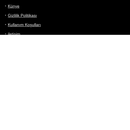
Künye
Gizlilik Politikası
Kullanım Koşulları
iletişim
Telefon Karşılaştırma
Bizi takip edin!
Yoğun çabalarımıza rağmen Telefon Teknik Özellikleri sayfamızdaki
bilgilerin %100 doğru olduğunu garanti edemeyiz.
Belirli bir teknik özellik sizin için hayati önem taşıyorsa, her zaman
telefon satıcısına danışmanızı öneririz; bunun için en iyi yol doğrudan