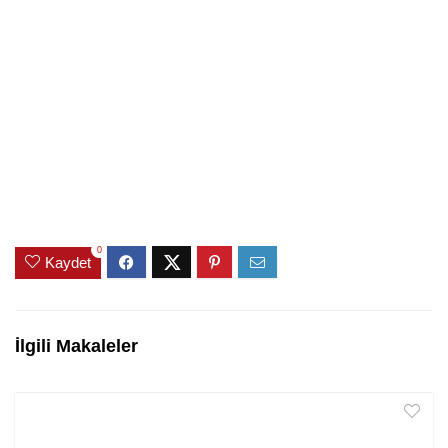
0
Kaydet
İlgili Makaleler