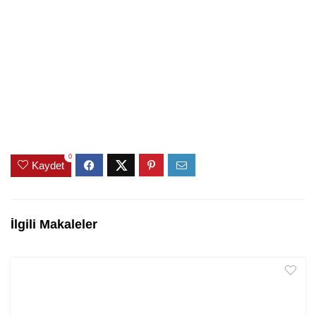
0
Kaydet
İlgili Makaleler