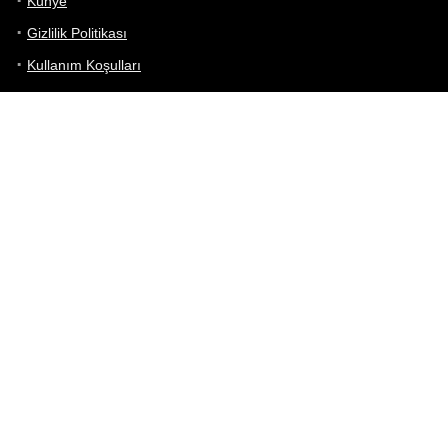
Künye
Gizlilik Politikası
Kullanım Koşulları
iletişim
Telefon Karşılaştırma
Bizi takip edin!
Yoğun çabalarımıza rağmen Telefon Teknik Özellikleri sayfamızdaki
bilgilerin %100 doğru olduğunu garanti edemeyiz.
Belirli bir teknik özellik sizin için hayati önem taşıyorsa, her zaman
telefon satıcısına danışmanızı öneririz; bunun için en iyi yol doğrudan
web sitesini ziyaret etmektir.