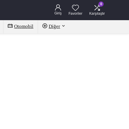
0
Giriş
Favoriler
Karşılaştır
Otomobil
Diğer