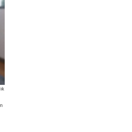
lık
ın