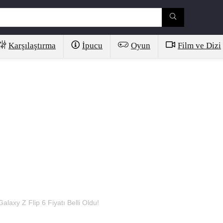
Karşılaştırma
İpucu
Oyun
Film ve Dizi
laxy Z Flip 6 Fiyatı Belli Oldu!