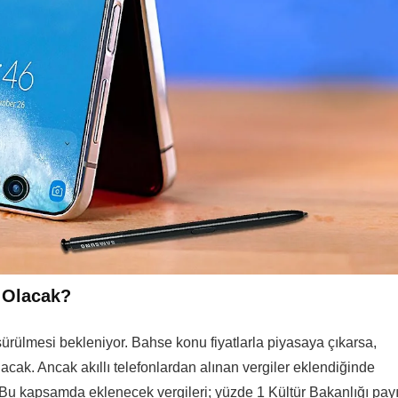
r Olacak?
rülmesi bekleniyor. Bahse konu fiyatlarla piyasaya çıkarsa,
olacak. Ancak akıllı telefonlardan alınan vergiler eklendiğinde
. Bu kapsamda eklenecek vergileri; yüzde 1 Kültür Bakanlığı payı