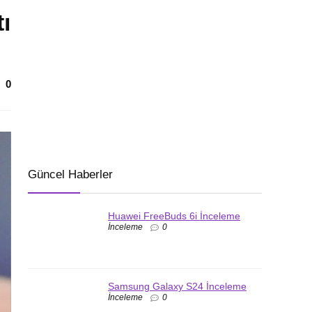
ı
0
Güncel Haberler
Huawei FreeBuds 6i İnceleme
İnceleme
0
Samsung Galaxy S24 İnceleme
İnceleme
0