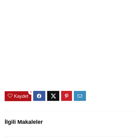
0
Kaydet
İlgili Makaleler