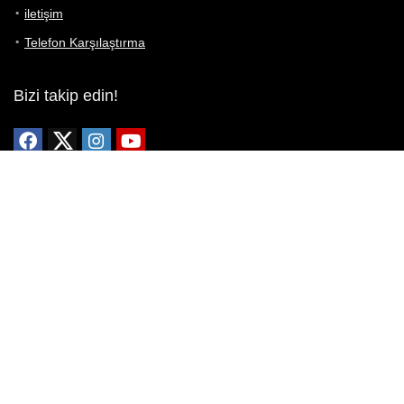
iletişim
Telefon Karşılaştırma
Bizi takip edin!
Yoğun çabalarımıza rağmen Telefon Teknik Özellikleri sayfamızdaki
bilgilerin %100 doğru olduğunu garanti edemeyiz.
Belirli bir teknik özellik sizin için hayati önem taşıyorsa, her zaman
telefon satıcısına danışmanızı öneririz; bunun için en iyi yol doğrudan
web sitesini ziyaret etmektir.
Mevcut telefona ait herhangi bir bilginin yanlış veya eksik olduğunu
düşünüyorsanız lütfen bizimle
buradan
iletişime geçin.