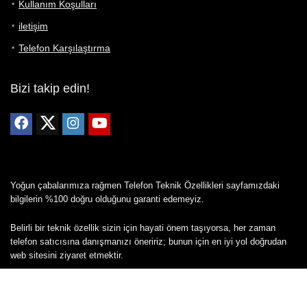
Kullanım Koşulları
iletişim
Telefon Karşılaştırma
Bizi takip edin!
Yoğun çabalarımıza rağmen Telefon Teknik Özellikleri sayfamızdaki
bilgilerin %100 doğru olduğunu garanti edemeyiz.
Belirli bir teknik özellik sizin için hayati önem taşıyorsa, her zaman
telefon satıcısına danışmanızı öneririz; bunun için en iyi yol doğrudan
web sitesini ziyaret etmektir.
Mevcut telefona ait herhangi bir bilginin yanlış veya eksik olduğunu
düşünüyorsanız lütfen bizimle
buradan
iletişime geçin.