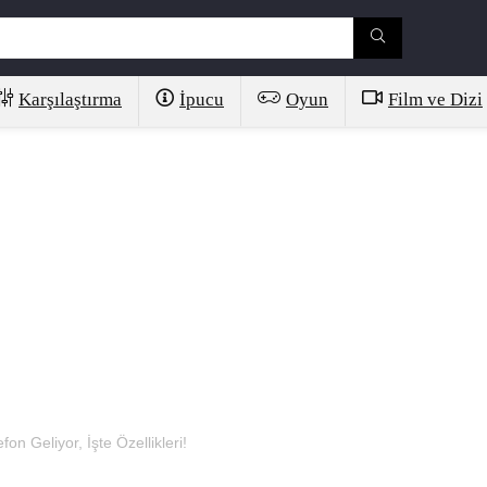
Karşılaştırma
İpucu
Oyun
Film ve Dizi
n Geliyor, İşte Özellikleri!