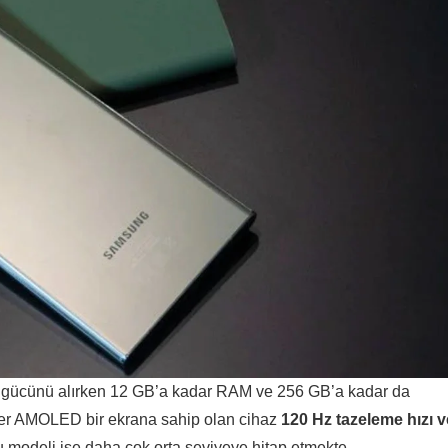
 gücünü alırken 12 GB’a kadar RAM ve 256 GB’a kadar da
uper AMOLED bir ekrana sahip olan cihaz
120 Hz tazeleme hızı v
odeli ise daha çok orta seviyeye hitap etmekte.