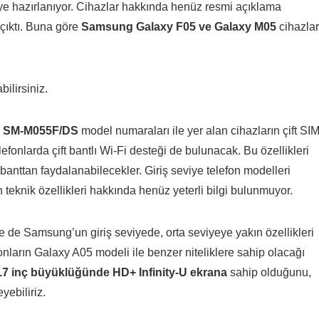
ye hazırlanıyor. Cihazlar hakkında henüz resmi açıklama
 çıktı. Buna göre
Samsung Galaxy F05 ve Galaxy M05
cihazlar
ilirsiniz.
 SM-M055F/DS
model numaraları ile yer alan cihazların çift SI
fonlarda çift bantlı Wi-Fi desteği de bulunacak. Bu özellikleri
anttan faydalanabilecekler. Giriş seviye telefon modelleri
eknik özellikleri hakkında henüz yeterli bilgi bulunmuyor.
e de Samsung’un giriş seviyede, orta seviyeye yakın özellikleri
nların Galaxy A05 modeli ile benzer niteliklere sahip olacağı
.7 inç büyüklüğünde HD+ Infinity-U ekrana
sahip olduğunu,
ebiliriz.