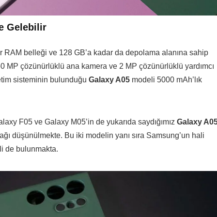
 Gelebilir
ar RAM belleği ve 128 GB’a kadar da depolama alanına sahip
 50 MP çözünürlüklü ana kamera ve 2 MP çözünürlüklü yardımcı
letim sisteminin bulunduğu
Galaxy A05
modeli 5000 mAh’lık
Galaxy F05 ve Galaxy M05’in de yukarıda saydığımız
Galaxy A0
cağı düşünülmekte. Bu iki modelin yanı sıra Samsung’un hali
i de bulunmakta.