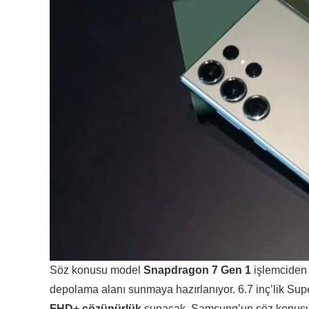
Söz konusu model
Snapdragon 7 Gen 1
işlemciden
depolama alanı sunmaya hazırlanıyor. 6.7 inç’lik S
FHD+ çözünürlük
sunacak. Samsung’un söz konusu m