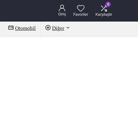
0
Giriş
Favoriler
Karşılaştır
Otomobil
Diğer