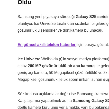
Oldu
Samsung yeni piyasaya süreceği
Galaxy S25 serisin
planlıyor. Ice Universe tarafından sızdırılan bilgile
çözünürlüklü sensörler ve dört kamera bulunacak.
En güncel akıllı telefon haberleri
için buraya göz atab
Ice Universe
Weibo’da (Çin sosyal medya platformu) G
cihaz
200 MP çözünürlüklü bir ana kamera
ile gele
geniş açı kamera, 50 Megapiksel çözünürlüklü ve 3x z
Megapiksel çözünürlük ile 5x zoom imkanı sunan
süp
Söz konusu açıklamalar doğru ise Samsung, kamera ad
Karşılaştırma yapabilmek adına
Samsung Galaxy S2
dörtlü kamera kurulumu yer almakta, yani bu bakımdan