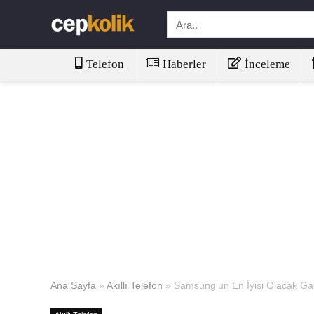
Telefon
Haberler
İnceleme
Ana Sayfa
»
Akıllı Telefon
»
Samsung’un En İyisi Olacak Gala