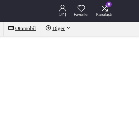
0
Giriş
Favoriler
Karşılaştır
Otomobil
Diğer