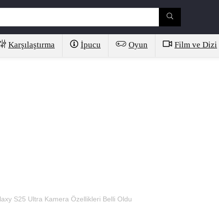
Karşılaştırma
İpucu
Oyun
Film ve Dizi
xy S25 Ultra Kamera Özellikleri Belli Oldu