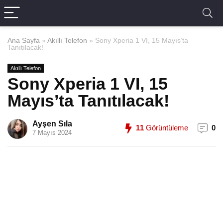
Ana Sayfa
»
Akıllı Telefon
»
Sony Xperia 1 VI, 15 Mayıs’ta
Tanıtılacak!
Akıllı Telefon
Sony Xperia 1 VI, 15
Mayıs’ta Tanıtılacak!
Ayşen Sıla
11
Görüntüleme
0
7 Mayıs 2024