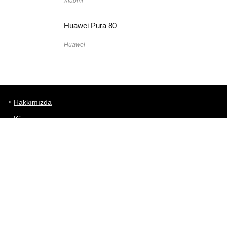
Xiaomi
Huawei Pura 80
Huawei
Hakkımızda
Künye
Gizlilik Politikası
Kullanım Koşulları
iletişim
Telefon Karşılaştırma
Bizi takip edin!