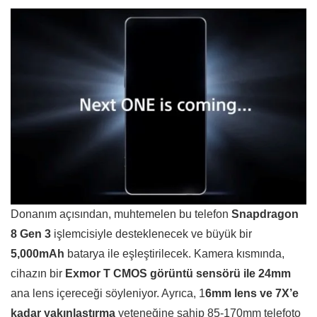
Donanım açısından, muhtemelen bu telefon
Snapdragon
8 Gen 3
işlemcisiyle desteklenecek ve büyük bir
5,000mAh
batarya ile eşleştirilecek. Kamera kısmında,
cihazın bir
Exmor T CMOS görüntü sensörü ile 24mm
ana lens içereceği söyleniyor. Ayrıca, 1
6mm lens ve 7X’e
kadar yakınlaştırma
yeteneğine sahip 85-170mm telefoto