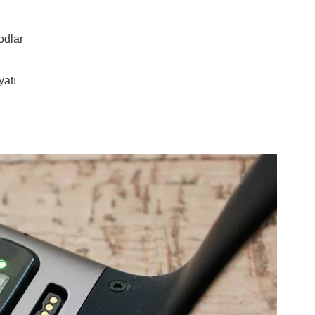
modlar
yatı