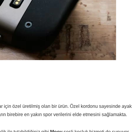
ar için özel üretilmiş olan bir ürün. Özel kordonu sayesinde ayak
ların birebire en yakın spor verilerini elde etmesini sağlamakta.
ik ile tutabildiğiniz gibi
Moov
sesli koçluk hizmeti de sunuyor.