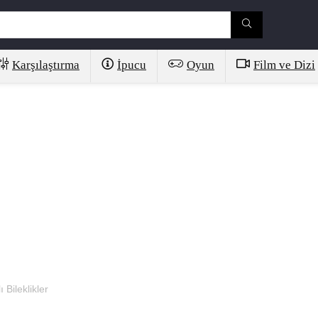
Karşılaştırma
İpucu
Oyun
Film ve Dizi
 Bileklikler