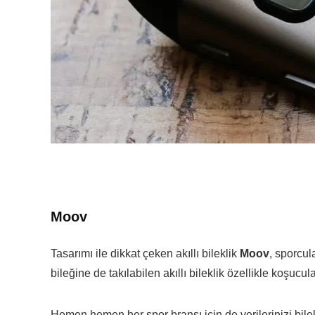
Moov
Tasarımı ile dikkat çeken akıllı bileklik
Moov
, sporcul
bileğine de takılabilen akıllı bileklik özellikle koşucu
Hemen hemen her spor branşı için de verilerinizi bilekl