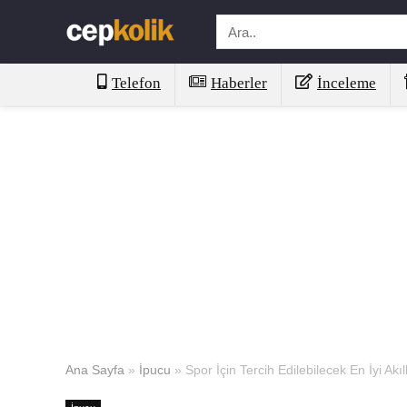
Telefon
Haberler
İnceleme
Ana Sayfa
»
İpucu
»
Spor İçin Tercih Edilebilecek En İyi Akıllı