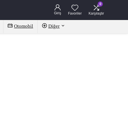
0
Giriş
Favoriler
Karşılaştır
Otomobil
Diğer