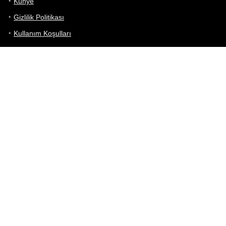
Künye
Gizlilik Politikası
Kullanım Koşulları
iletişim
Telefon Karşılaştırma
Bizi takip edin!
Yoğun çabalarımıza rağmen Telefon Teknik Özellikleri sayfamızdaki
bilgilerin %100 doğru olduğunu garanti edemeyiz.
Belirli bir teknik özellik sizin için hayati önem taşıyorsa, her zaman
telefon satıcısına danışmanızı öneririz; bunun için en iyi yol doğrudan
web sitesini ziyaret etmektir.