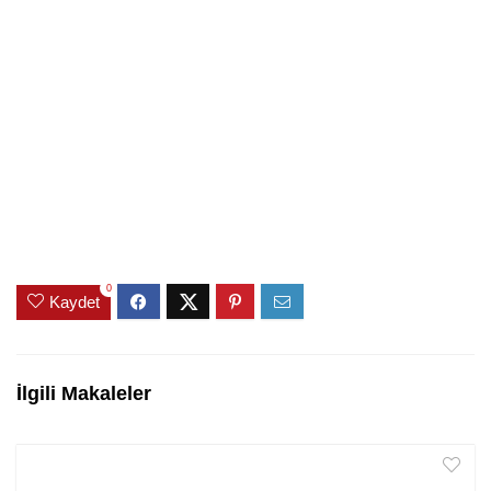
0
Kaydet
İlgili Makaleler