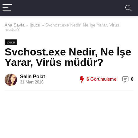
Ana Sayfa
»
İpucu
»
Svchost.exe Nedir, Ne İşe Yarar, Virüs
müdür?
İpucu
Svchost.exe Nedir, Ne İşe
Yarar, Virüs müdür?
Selin Polat
6
Görüntüleme
0
31 Mart 2016