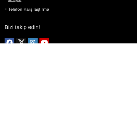
Telefon Karşılaştırma
Bizi takip edin!
Yoğun çabalarımıza rağmen Telefon Teknik Özellikleri sayfamızdaki
bilgilerin %100 doğru olduğunu garanti edemeyiz.
Belirli bir teknik özellik sizin için hayati önem taşıyorsa, her zaman
telefon satıcısına danışmanızı öneririz; bunun için en iyi yol doğrudan
web sitesini ziyaret etmektir.
Mevcut telefona ait herhangi bir bilginin yanlış veya eksik olduğunu
düşünüyorsanız lütfen bizimle
buradan
iletişime geçin.