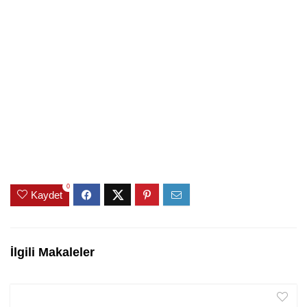
0
Kaydet
İlgili Makaleler