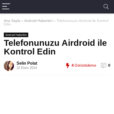
Ana Sayfa
»
Android Haberleri
»
Telefonunuzu Airdroid ile Kontrol
Edin
Android Haberleri
Telefonunuzu Airdroid ile
Kontrol Edin
Selin Polat
4
Görüntüleme
0
22 Ekim 2014