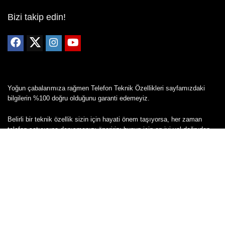
Bizi takip edin!
Yoğun çabalarımıza rağmen Telefon Teknik Özellikleri sayfamızdaki
bilgilerin %100 doğru olduğunu garanti edemeyiz.
Belirli bir teknik özellik sizin için hayati önem taşıyorsa, her zaman
telefon satıcısına danışmanızı öneririz; bunun için en iyi yol doğrudan
web sitesini ziyaret etmektir.
Mevcut telefona ait herhangi bir bilginin yanlış veya eksik olduğunu
düşünüyorsanız lütfen bizimle
buradan
iletişime geçin.
Copyright © 2024 - Tüm hakları saklıdır - Cepkolik.com