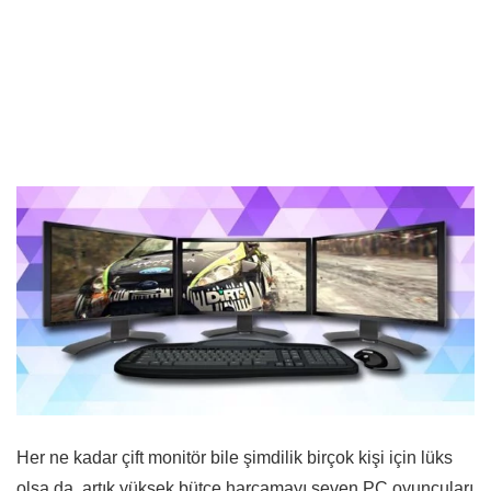
Her ne kadar çift monitör bile şimdilik birçok kişi için lüks
olsa da, artık yüksek bütçe harcamayı seven PC oyuncuları