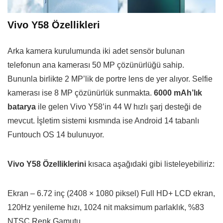
Vivo Y58 Özellikleri
Arka kamera kurulumunda iki adet sensör bulunan
telefonun ana kamerası 50 MP çözünürlüğü sahip.
Bununla birlikte 2 MP’lik de portre lens de yer alıyor. Selfie
kamerası ise 8 MP çözünürlük sunmakta.
6000 mAh’lık
batarya
ile gelen Vivo Y58’in 44 W hızlı şarj desteği de
mevcut. İşletim sistemi kısmında ise Android 14 tabanlı
Funtouch OS 14 bulunuyor.
Vivo Y58 Özelliklerini
kısaca aşağıdaki gibi listeleyebiliriz:
Ekran – 6.72 inç (2408 × 1080 piksel) Full HD+ LCD ekran,
120Hz yenileme hızı, 1024 nit maksimum parlaklık, %83
NTSC Renk Gamutu