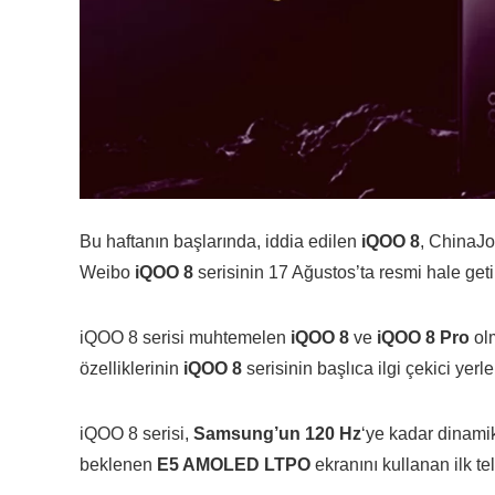
Bu haftanın başlarında, iddia edilen
iQOO 8
, ChinaJo
Weibo
iQOO 8
serisinin 17 Ağustos’ta resmi hale geti
iQOO 8 serisi muhtemelen
iQOO 8
ve
iQOO 8 Pro
olm
özelliklerinin
iQOO 8
serisinin başlıca ilgi çekici yerl
iQOO 8 serisi,
Samsung’un 120 Hz
‘ye kadar dinami
beklenen
E5 AMOLED LTPO
ekranını kullanan ilk te