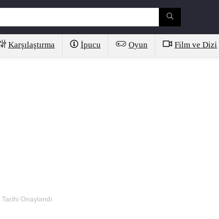
Karşılaştırma
İpucu
Oyun
Film ve Dizi
 Tarihi Onaylandı