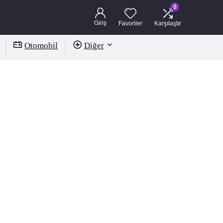
0
Giriş
Favoriler
Karşılaştır
Otomobil
Diğer