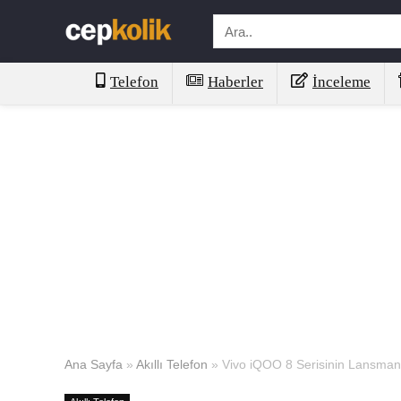
Telefon
Haberler
İnceleme
Ana Sayfa
»
Akıllı Telefon
»
Vivo iQOO 8 Serisinin Lansman