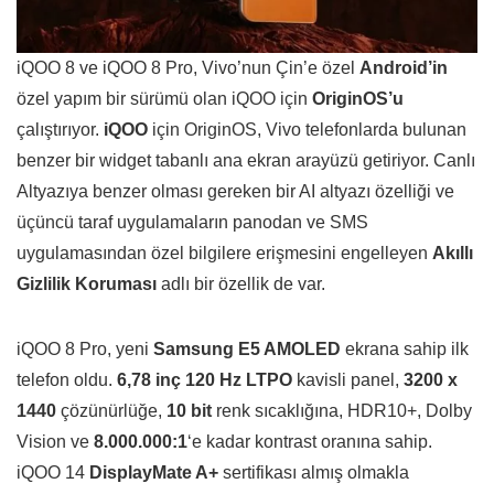
iQOO 8 ve iQOO 8 Pro, Vivo’nun Çin’e özel
Android’in
özel yapım bir sürümü olan iQOO için
OriginOS’u
çalıştırıyor.
iQOO
için OriginOS, Vivo telefonlarda bulunan
benzer bir widget tabanlı ana ekran arayüzü getiriyor. Canlı
Altyazıya benzer olması gereken bir AI altyazı özelliği ve
üçüncü taraf uygulamaların panodan ve SMS
uygulamasından özel bilgilere erişmesini engelleyen
Akıllı
Gizlilik Koruması
adlı bir özellik de var.
iQOO 8 Pro, yeni
Samsung E5 AMOLED
ekrana sahip ilk
telefon oldu.
6,78 inç 120 Hz LTPO
kavisli panel,
3200 x
1440
çözünürlüğe,
10 bit
renk sıcaklığına, HDR10+, Dolby
Vision ve
8.000.000:1
‘e kadar kontrast oranına sahip.
iQOO 14
DisplayMate A+
sertifikası almış olmakla