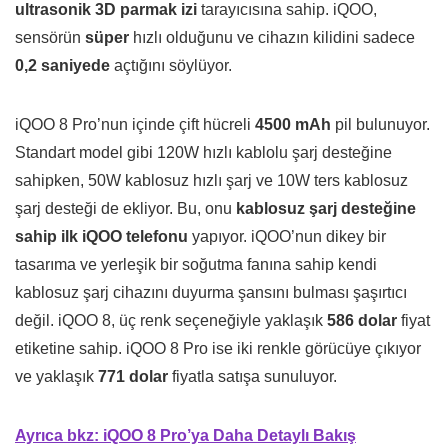
ultrasonik 3D parmak izi
tarayıcısına sahip. iQOO,
sensörün
süper
hızlı olduğunu ve cihazın kilidini sadece
0,2 saniyede
açtığını söylüyor.
iQOO 8 Pro’nun içinde çift hücreli
4500 mAh
pil bulunuyor.
Standart model gibi 120W hızlı kablolu şarj desteğine
sahipken, 50W kablosuz hızlı şarj ve 10W ters kablosuz
şarj desteği de ekliyor. Bu, onu
kablosuz şarj desteğine
sahip ilk iQOO telefonu
yapıyor. iQOO’nun dikey bir
tasarıma ve yerleşik bir soğutma fanına sahip kendi
kablosuz şarj cihazını duyurma şansını bulması şaşırtıcı
değil. iQOO 8, üç renk seçeneğiyle yaklaşık
586 dolar
fiyat
etiketine sahip. iQOO 8 Pro ise iki renkle görücüye çıkıyor
ve yaklaşık
771 dolar
fiyatla satışa sunuluyor.
Ayrıca bkz: iQOO 8 Pro’ya Daha Detaylı Bakış