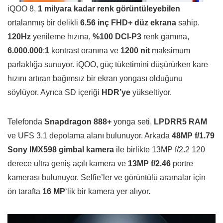
iQOO 8,
1 milyara kadar renk görüntüleyebilen
ortalanmış bir delikli
6.56 inç FHD+ düz ekrana
sahip.
120Hz
yenileme hızına,
%100 DCI-P3
renk gamına,
6.000.000
:
1
kontrast oranına ve
1200 nit
maksimum
parlaklığa sunuyor. iQOO, güç tüketimini düşürürken kare
hızını artıran bağımsız bir ekran yongası olduğunu
söylüyor. Ayrıca SD içeriği
HDR’ye
yükseltiyor.
Telefonda
Snapdragon 888+
yonga seti,
LPDRR5 RAM
ve UFS 3.1 depolama alanı bulunuyor. Arkada
48MP f/1.79
Sony IMX598 gimbal kamera
ile birlikte 13MP f/2.2 120
derece ultra geniş açılı kamera ve
13MP f/2.46
portre
kamerası bulunuyor. Selfie’ler ve görüntülü aramalar için
ön tarafta
16 MP
‘lik bir kamera yer alıyor.