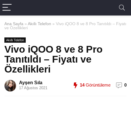
Ana Sayfa
»
Akıllı Telefon
»
Vivo iQOO 8 ve 8 Pro Tanıtıldı – Fiyatı
ve Özellikleri
Akıllı Telefon
Vivo iQOO 8 ve 8 Pro
Tanıtıldı – Fiyatı ve
Özellikleri
Ayşen Sıla
14
Görüntüleme
0
17 Ağustos 2021