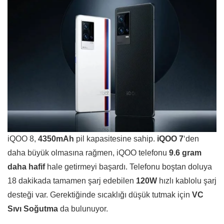
iQOO 8,
4350mAh
pil kapasitesine sahip.
iQOO 7
‘den
daha büyük olmasına rağmen, iQOO telefonu
9.6 gram
daha hafif
hale getirmeyi başardı. Telefonu boştan doluya
18 dakikada tamamen şarj edebilen
120W
hızlı kablolu şarj
desteği var. Gerektiğinde sıcaklığı düşük tutmak için
VC
Sıvı Soğutma
da bulunuyor.