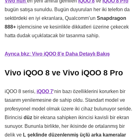
Vivo’nun
en yeni amiral gemileri
iQOO 8
ve
iQOO 8 Pro
bugün satışa sunuldu. Bugün duyurulan her iki telefon da
sektördeki en iyi ekranlara, Qualcomm’un
Snapdragon
888+
işlemcisine ve kesinlikle dikkatleri üzerine çekecek
hatta dudak uçuklatacak bir tasarıma sahip.
Ayrıca bkz: Vivo iQOO 8’e Daha Detaylı Bakış
Vivo iQOO 8 ve Vivo iQOO 8 Pro
iQOO 8 serisi,
iQOO 7
‘nin bazı özelliklerini korurken bir
tasarım yenilemesine de sahip oldu. Standart model ve
profesyonel model olmak üzere iki cihaz bulunuyor seride.
Birincisi
düz
bir ekrana sahipken ikincisi kavisli bir ekran
sunuyor. Bununla birlikte, her ikisinde de ortalanmış bir
delik ve
L şeklinde düzenlenmiş üçlü arka kameralar