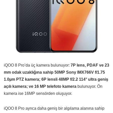
iQOO 8 Pro’da üç kamera bulunuyor:
7P lens, PDAF ve 23
mm odak uzaklığına sahip 50MP Sony IMX766V f/1.75
1.0µm PTZ kamera; 6P lensli 48MP f/2.2 114° ultra geniş
açılı kamera; ve 16 MP telefoto kamera
bulunuyor. Ön
kamera ise 16MP sensörden oluşuyor.
iQOO 8 Pro ayrıca daha geniş bir algılama alanına sahip