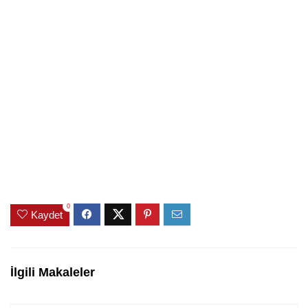
0
Kaydet
İlgili Makaleler