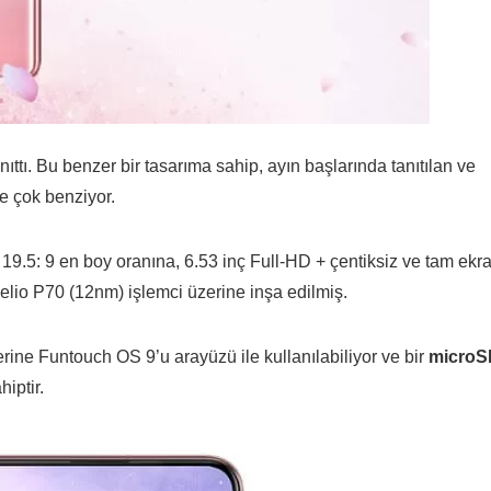
tanıttı. Bu benzer bir tasarıma sahip, ayın başlarında tanıtılan ve
ne çok benziyor.
9.5: 9 en boy oranına, 6.53 inç Full-HD + çentiksiz ve tam ekr
lio P70 (12nm) işlemci üzerine inşa edilmiş.
erine Funtouch OS 9’u arayüzü ile kullanılabiliyor ve bir
microS
iptir.