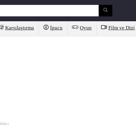
Karşılaştırma
İpucu
Oyun
Film ve Dizi
ikleri