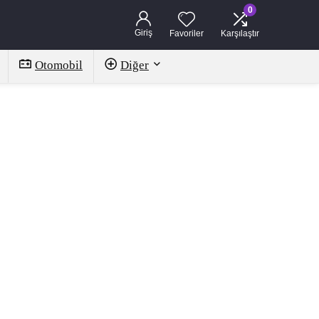
0
Giriş
Favoriler
Karşılaştır
Otomobil
Diğer