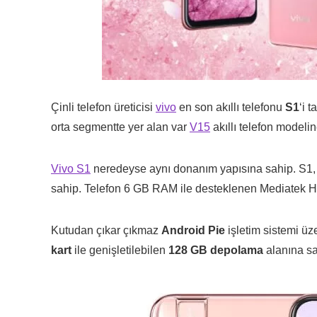
Çinli telefon üreticisi
vivo
en son akıllı telefonu
S1
‘i 
orta segmentte yer alan var
V15
akıllı telefon modeli
Vivo S1
neredeyse aynı donanım yapısına sahip. S1, 1
sahip. Telefon 6 GB RAM ile desteklenen Mediatek He
Kutudan çıkar çıkmaz
Android Pie
işletim sistemi üz
kart
ile genişletilebilen
128 GB depolama
alanına sah