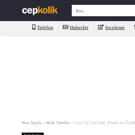
Telefon
Haberler
İnceleme
Ana Sayfa
»
Akıllı Telefon
»
Vivo S1 Tanıtıldı, Fiyatı ve Özell