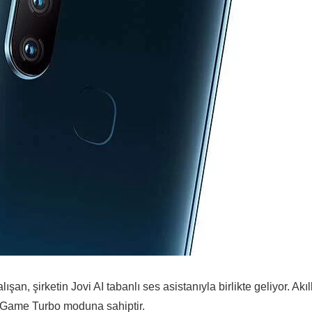
n, şirketin Jovi AI tabanlı ses asistanıyla birlikte geliyor. Akıll
n Game Turbo moduna sahiptir.