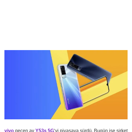
vivo
geçen ay
Y53s 5G
‘yi piyasaya sürdü. Bugün ise şirket