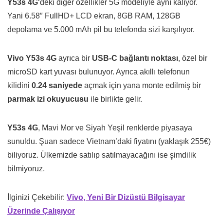
Y53s 4G
‘deki diğer özellikler 5G modeliyle aynı kalıyor.
Yani 6.58″ FullHD+ LCD ekran, 8GB RAM, 128GB
depolama ve 5.000 mAh pil bu telefonda sizi karşılıyor.
Vivo Y53s 4G
ayrıca bir
USB-C bağlantı noktası
, özel bir
microSD kart yuvası bulunuyor. Ayrıca akıllı telefonun
kilidini
0.24 saniyede
açmak için yana monte edilmiş bir
parmak izi okuyucusu
ile birlikte gelir.
Y53s 4G
, Mavi Mor ve Siyah Yeşil renklerde piyasaya
sunuldu. Şuan sadece Vietnam’daki fiyatını (yaklaşık 255€)
biliyoruz. Ülkemizde satılıp satılmayacağını ise şimdilik
bilmiyoruz.
İlginizi Çekebilir:
Vivo, Yeni Bir Dizüstü Bilgisayar
Üzerinde Çalışıyor