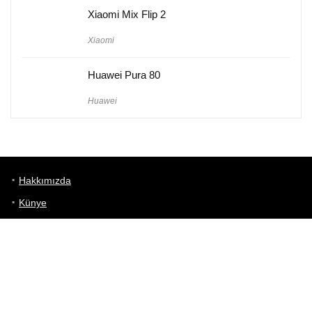
Xiaomi Mix Flip 2
Xiaomi
Huawei Pura 80
Huawei
Hakkımızda
Künye
Gizlilik Politikası
Kullanım Koşulları
iletişim
Telefon Karşılaştırma