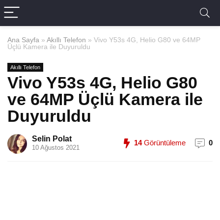
Ana Sayfa
»
Akıllı Telefon
»
Vivo Y53s 4G, Helio G80 ve 64MP
Üçlü Kamera ile Duyuruldu
Akıllı Telefon
Vivo Y53s 4G, Helio G80
ve 64MP Üçlü Kamera ile
Duyuruldu
Selin Polat
14
Görüntüleme
0
10 Ağustos 2021