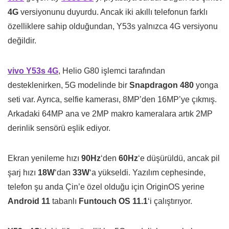
4G
versiyonunu duyurdu. Ancak iki akıllı telefonun farklı
özelliklere sahip olduğundan, Y53s yalnızca 4G versiyonu
değildir.
vivo Y53s 4G
, Helio G80 işlemci tarafından
desteklenirken, 5G modelinde bir
Snapdragon 480
yonga
seti var. Ayrıca, selfie kamerası, 8MP’den 16MP’ye çıkmış.
Arkadaki 64MP ana ve 2MP makro kameralara artık 2MP
derinlik sensörü eşlik ediyor.
Ekran yenileme hızı
90Hz
‘den
60Hz
‘e düşürüldü, ancak pil
şarj hızı
18W
‘dan
33W
‘a yükseldi. Yazılım cephesinde,
telefon şu anda Çin’e özel olduğu için OriginOS yerine
Android 11
tabanlı
Funtouch OS 11.1
‘i çalıştırıyor.