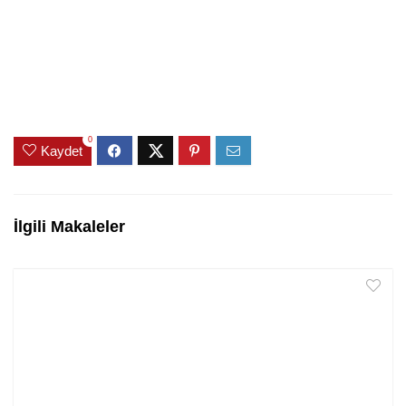
0
Kaydet
İlgili Makaleler