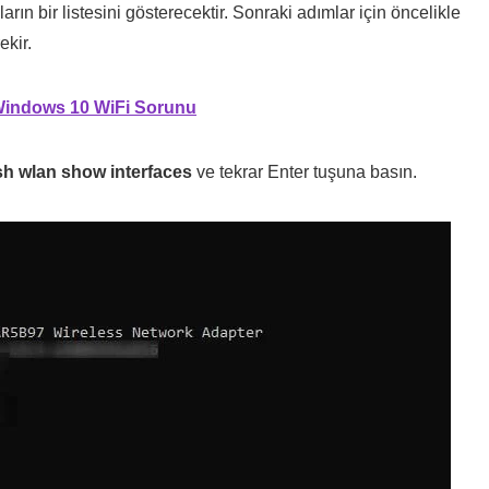
rın bir listesini gösterecektir. Sonraki adımlar için öncelikle
ekir.
indows 10 WiFi Sorunu
sh wlan show interfaces
ve tekrar Enter tuşuna basın.