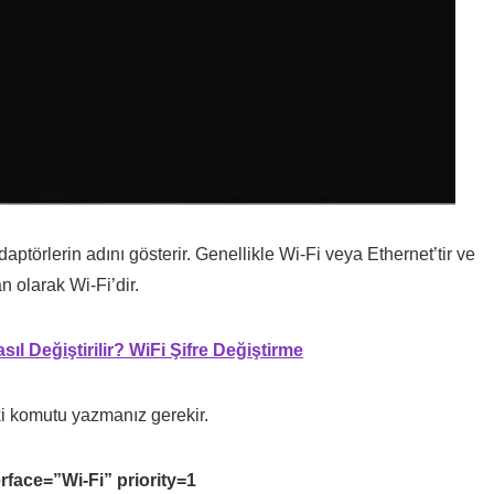
ptörlerin adını gösterir. Genellikle Wi-Fi veya Ethernet’tir ve
n olarak Wi-Fi’dir.
asıl Değiştirilir? WiFi Şifre Değiştirme
ki komutu yazmanız gerekir.
rface=”Wi-Fi” priority=1
