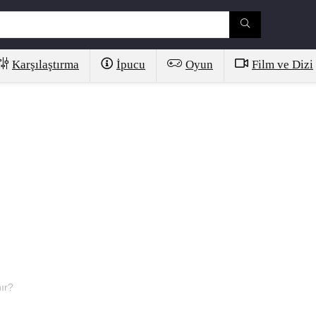
Karşılaştırma
İpucu
Oyun
Film ve Dizi
ır?