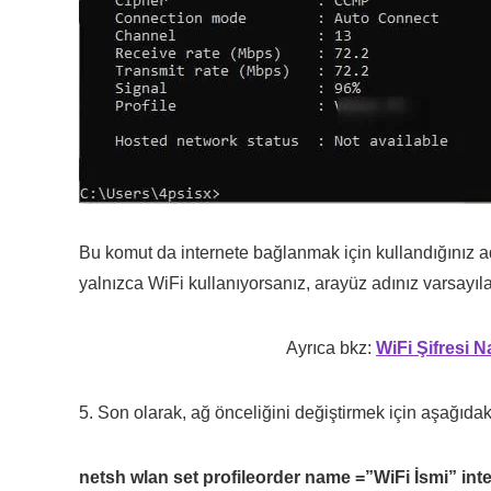
Bu komut da internete bağlanmak için kullandığınız ada
yalnızca WiFi kullanıyorsanız, arayüz adınız varsayıla
Ayrıca bkz:
WiFi Şifresi N
5. Son olarak, ağ önceliğini değiştirmek için aşağıda
netsh wlan set profileorder name =”WiFi İsmi” inte