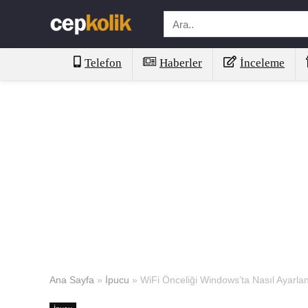
Telefon
Haberler
İnceleme
Ana Sayfa
»
İpucu
»
WiFi Önceliği Windows’ta Nasıl Ayarlan