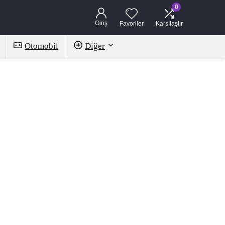
0
Giriş
Favoriler
Karşılaştır
Otomobil
Diğer