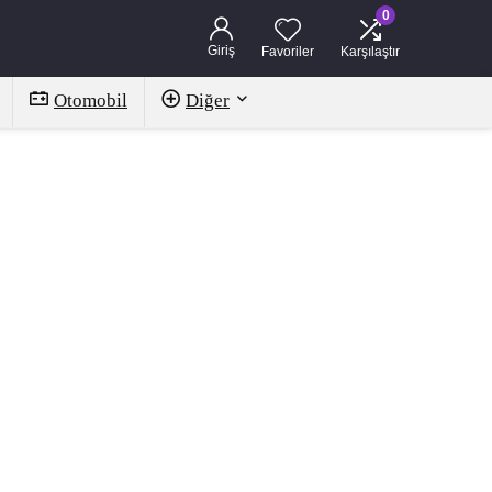
0
Giriş
Favoriler
Karşılaştır
Otomobil
Diğer