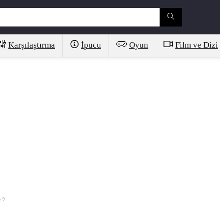
Karşılaştırma
İpucu
Oyun
Film ve Dizi
r?