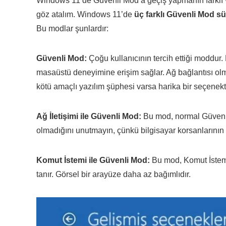
Windows 11’de Güvenli Mod’a geçiş yapmanın farklı v
göz atalım. Windows 11’de
üç farklı Güvenli Mod 
Bu modlar şunlardır:
Güvenli Mod:
Çoğu kullanıcının tercih ettiği moddur
masaüstü deneyimine erişim sağlar. Ağ bağlantısı ol
kötü amaçlı yazılım şüphesi varsa harika bir seçenekti
Ağ İletişimi ile Güvenli Mod:
Bu mod, normal Güvenli
olmadığını unutmayın, çünkü bilgisayar korsanlarının i
Komut İstemi ile Güvenli Mod:
Bu mod, Komut İstemi’
tanır. Görsel bir arayüze daha az bağımlıdır.