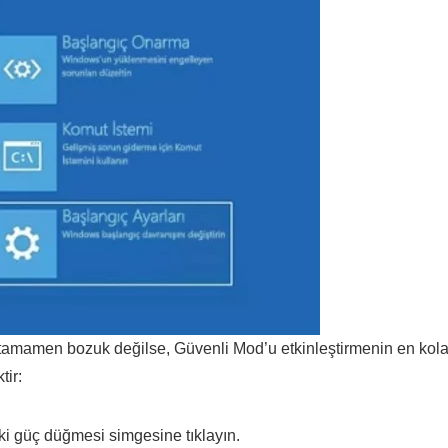
z tamamen bozuk değilse, Güvenli Mod’u etkinleştirmenin en kol
tir:
eki güç düğmesi simgesine tıklayın.