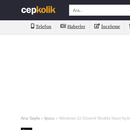
Telefon
Haberler
İnceleme
Ana Sayfa
»
İpucu
»
Windows 11 Güvenli Modda Nasıl Açılı