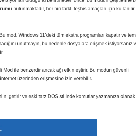
ersiyonları olduğunu belirtmeden önce, bu modun çeşitlerine b
sürümü
bulunmaktadır, her biri farklı teşhis amaçları için kullanılır.
. Bu mod, Windows 11’deki tüm ekstra programları kapatır ve tem
madığını unutmayın, bu nedenle dosyalara erişmek istiyorsanız 
r.
 Mod ile benzerdir ancak ağı etkinleştirir. Bu modun güvenli
nternet üzerinden erişmesine izin verebilir.
ni getirir ve eski tarz DOS stilinde komutlar yazmanıza olanak