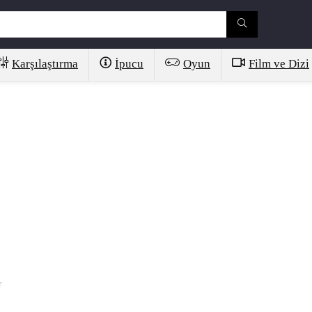
Karşılaştırma
İpucu
Oyun
Film ve Dizi
r