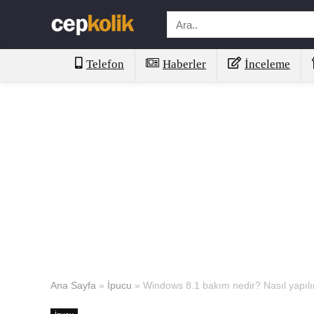
Telefon
Haberler
İnceleme
Ana Sayfa
»
İpucu
»
Windows 8.1 bakım nedir? Nasıl yapılı