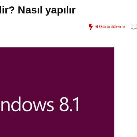
r? Nasıl yapılır
6
Görüntüleme