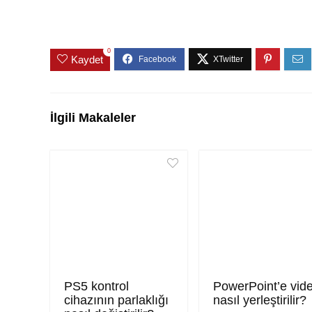
0
Kaydet
İlgili Makaleler
PS5 kontrol
PowerPoint’e vid
cihazının parlaklığı
nasıl yerleştirilir?