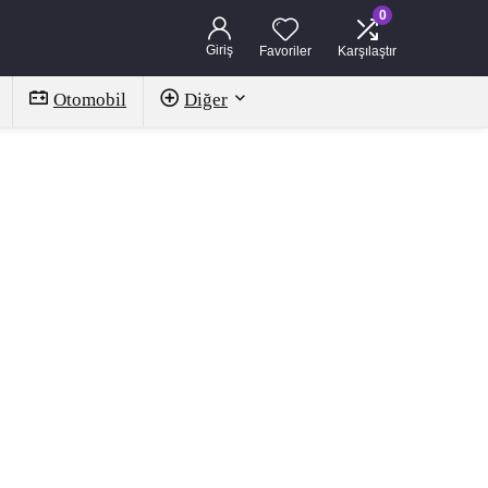
0
Giriş
Favoriler
Karşılaştır
Otomobil
Diğer