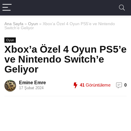
Ana Sayfa
»
Oyun
»
Xbox’a Özel 4 Oyun PS5’e ve Nintendo
Switch’e Geliyor
Oyun
Xbox’a Özel 4 Oyun PS5’e
ve Nintendo Switch’e
Geliyor
Emine Emre
41
Görüntüleme
0
17 Şubat 2024