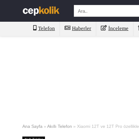
Telefon
Haberler
İnceleme
Ana Sayfa
»
Akıllı Telefon
»
Xiaomi 12T ve 12T Pro özellikleri 