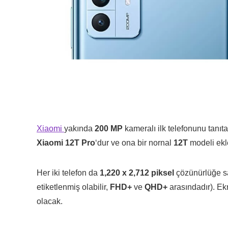
Xiaomi
yakında
200 MP
kameralı ilk telefonunu tanı
Xiaomi 12T Pro
‘dur ve ona bir nornal
12T
modeli ekl
Her iki telefon da
1,220 x 2,712 piksel
çözünürlüğe s
etiketlenmiş olabilir,
FHD+
ve
QHD+
arasındadır). Ek
olacak.