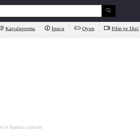
Karşılaştırma
İpucu
Oyun
Film ve Dizi
ve fiyatları sızdırıldı