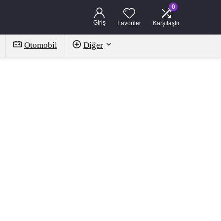
0
Giriş
Favoriler
Karşılaştır
Otomobil
Diğer