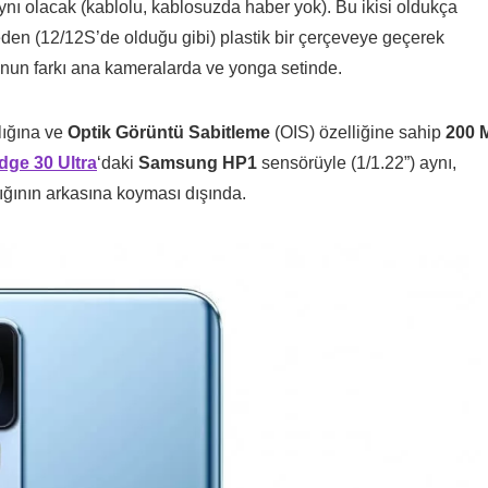
ynı olacak (kablolu, kablosuzda haber yok). Bu ikisi oldukça
veden (12/12S’de olduğu gibi) plastik bir çerçeveye geçerek
efonun farkı ana kameralarda ve yonga setinde.
lığına ve
Optik Görüntü Sabitleme
(OIS) özelliğine sahip
200 
dge 30 Ultra
‘daki
Samsung HP1
sensörüyle (1/1.22”) aynı,
ığının arkasına koyması dışında.