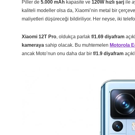
Piller de
5.000 mAh
kapasite ve
120W hızlı şarj
ile a
kaliteli modeller olsa da, Xiaomi’nin metal bir çerçe
maliyetleri düşüreceği bildiriliyor. Her neyse, iki tel
Xiaomi 12T Pro
, oldukça parlak
f/1.69 diyafram
açık
kameraya
sahip olacak. Bu muhtemelen
Motorola E
ancak Moto’nun onu daha dar bir
f/1.9 diyafram
açıkl