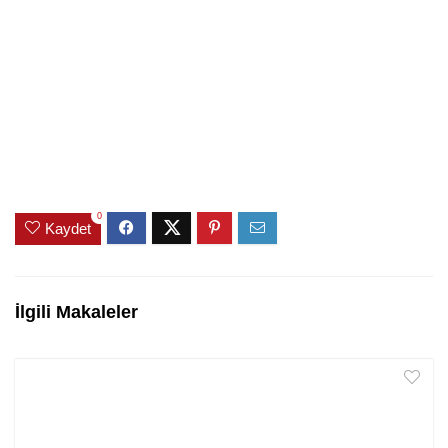
0
Kaydet
İlgili Makaleler