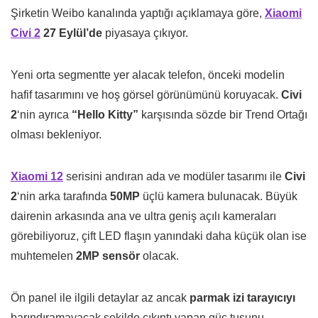
Şirketin Weibo kanalında yaptığı açıklamaya göre,
Xiaomi
Civi 2
27 Eylül’de
piyasaya çıkıyor.
Yeni orta segmentte yer alacak telefon, önceki modelin
hafif tasarımını ve hoş görsel görünümünü koruyacak.
Civi
2
‘nin ayrıca
“Hello Kitty”
karşısında sözde bir Trend Ortağı
olması bekleniyor.
Xiaomi 12
serisini andıran ada ve modüler tasarımı ile
Civi
2
‘nin arka tarafında
50MP
üçlü kamera bulunacak. Büyük
dairenin arkasında ana ve ultra geniş açılı kameraları
görebiliyoruz, çift LED flaşın yanındaki daha küçük olan ise
muhtemelen
2MP sensör
olacak.
Ön panel ile ilgili detaylar az ancak
parmak izi tarayıcıyı
barındıramayacak şekilde çıkıntı yapan güç tuşunu