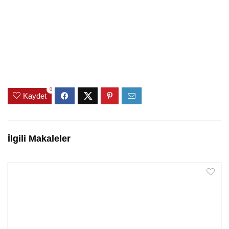
0
Kaydet
İlgili Makaleler