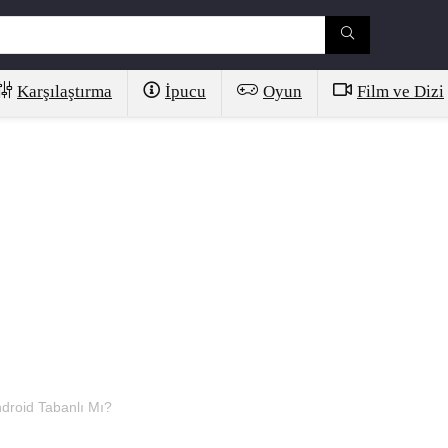
Karşılaştırma
İpucu
Oyun
Film ve Dizi
droid Tabanlı Mı?