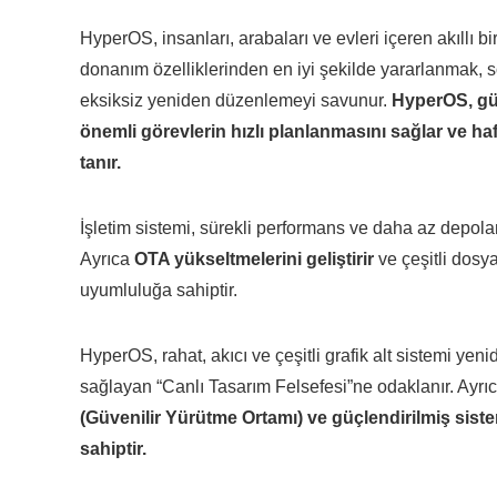
HyperOS, insanları, arabaları ve evleri içeren akıllı bi
donanım özelliklerinden en iyi şekilde yararlanmak, 
eksiksiz yeniden düzenlemeyi savunur.
HyperOS, güçl
önemli görevlerin hızlı planlanmasını sağlar ve haf
tanır.
İşletim sistemi, sürekli performans ve daha az depolam
Ayrıca
OTA yükseltmelerini geliştirir
ve çeşitli dosy
uyumluluğa sahiptir.
HyperOS, rahat, akıcı ve çeşitli grafik alt sistemi yen
sağlayan “Canlı Tasarım Felsefesi”ne odaklanır. Ayrı
(Güvenilir Yürütme Ortamı) ve güçlendirilmiş sist
sahiptir.