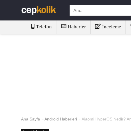
Telefon
Haberler
İnceleme
Ana Sayfa
»
Android Haberleri
»
Xiaomi HyperOS Nedir? An