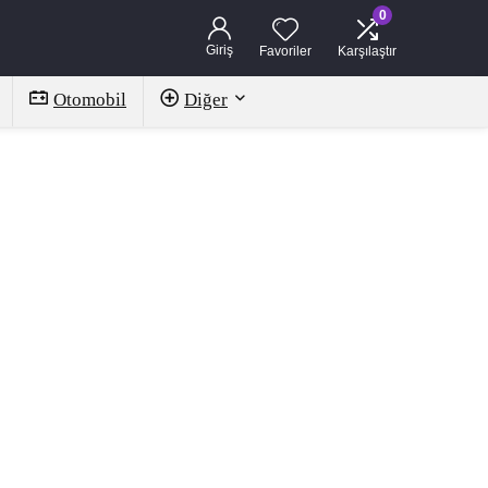
0
Giriş
Favoriler
Karşılaştır
Otomobil
Diğer