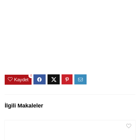
0
Kaydet
İlgili Makaleler