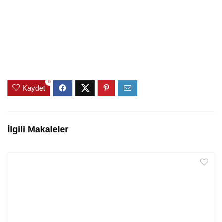
0
Kaydet
İlgili Makaleler