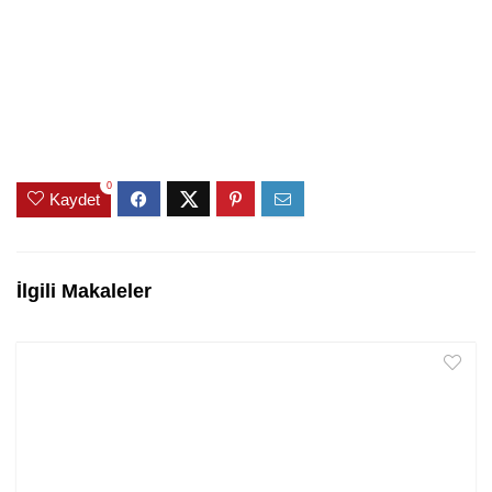
0
Kaydet
İlgili Makaleler