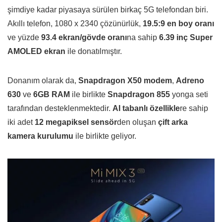
şimdiye kadar piyasaya sürülen birkaç 5G telefondan biri.
Akıllı telefon, 1080 x 2340 çözünürlük,
19.5:9 en boy oranı
ve yüzde
93.4 ekran/gövde oranı
na sahip
6.39 inç Super
AMOLED ekran
ile donatılmıştır.
Donanım olarak da,
Snapdragon X50 modem
,
Adreno
630
ve
6GB RAM
ile birlikte
Snapdragon 855
yonga seti
tarafından desteklenmektedir.
AI tabanlı özellikle
re sahip
iki adet
12 megapiksel sensör
den oluşan
çift arka
kamera kurulumu
ile birlikte geliyor.