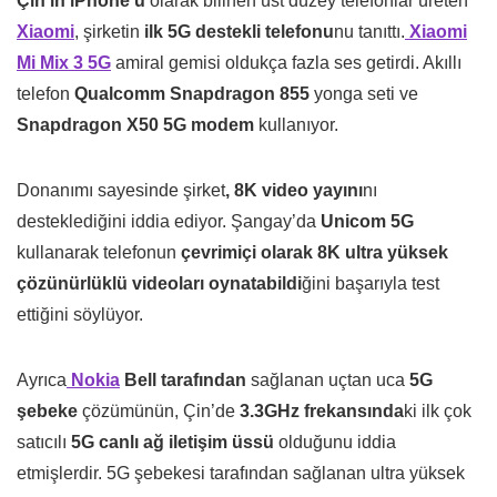
Çin’in iPhone’u
olarak bilinen üst düzey telefonlar üreten
Xiaomi
, şirketin
ilk 5G destekli telefonu
nu tanıttı.
Xiaomi
Mi Mix 3 5G
amiral gemisi oldukça fazla ses getirdi. Akıllı
telefon
Qualcomm Snapdragon 855
yonga seti ve
Snapdragon X50 5G modem
kullanıyor.
Donanımı sayesinde şirket
, 8K video yayını
nı
desteklediğini iddia ediyor. Şangay’da
Unicom 5G
kullanarak telefonun
çevrimiçi olarak 8K ultra yüksek
çözünürlüklü videoları oynatabildi
ğini başarıyla test
ettiğini söylüyor.
Ayrıca
Nokia
Bell tarafından
sağlanan uçtan uca
5G
şebeke
çözümünün, Çin’de
3.3GHz frekansında
ki ilk çok
satıcılı
5G canlı ağ iletişim üssü
olduğunu iddia
etmişlerdir. 5G şebekesi tarafından sağlanan ultra yüksek