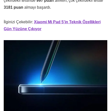
çekirdekli testinde
997 puan
alırken, çok çekirdekli testte
3181 puan
almayı başardı.
İlginizi Çekebilir:
Xiaomi Mi Pad 5’in Teknik Özellikleri
Gün Yüzüne Çıkıyor