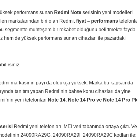
 yüksek performans sunan
Redmi Note
serisinin yeni modelleri
dilen markalarından biri olan Redmi,
fiyat – performans
telefonla
 bu segmentte muhteşem bir rekabet olduğunu belirtmekte fayda
z hem de yüksek performans sunan cihazları ile pazardaki
ilirsiniz.
edmi markasının payı da oldukça yüksek. Marka bu kapsamda
l ayında tanıtım yapan Redmi’nin bahse konu cihazları da yine
mi’nin yeni telefonları
Note 14, Note 14 Pro ve Note 14 Pro P
serisi
Redmi yeni telefonları IMEI veri tabanında ortaya çıktı. Ve
G modelinin 24090RA29G, 24090RA29I, 24090RA29C kodları ile;