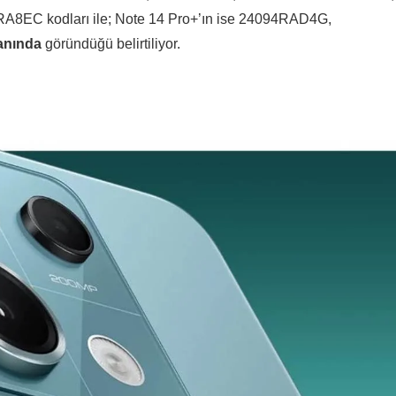
8EC kodları ile; Note 14 Pro+’ın ise 24094RAD4G,
banında
göründüğü belirtiliyor.