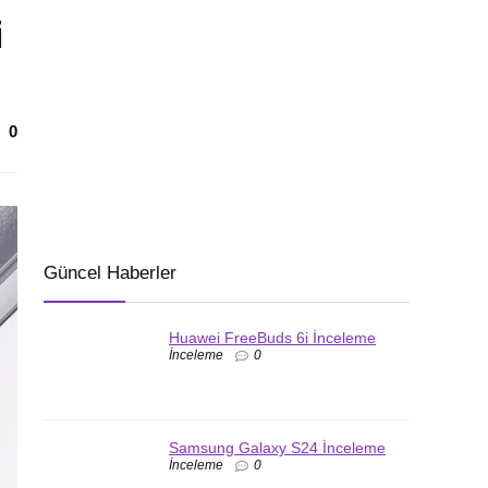
i
0
Güncel Haberler
Huawei FreeBuds 6i İnceleme
İnceleme
0
Samsung Galaxy S24 İnceleme
İnceleme
0