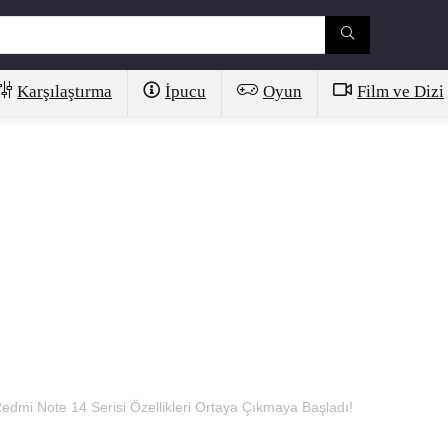
Karşılaştırma
İpucu
Oyun
Film ve Dizi
edmi Note 14 Serisi Özellikleri Ortaya Çıkmaya Başladı!