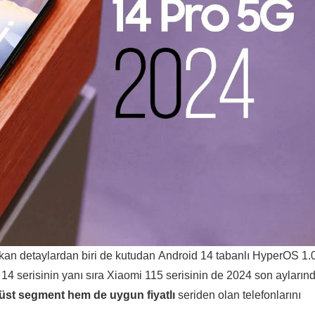
 çıkan detaylardan biri de kutudan Android 14 tabanlı HyperOS 1.
14 serisinin yanı sıra Xiaomi 115 serisinin de 2024 son ayların
üst segment hem de uygun fiyatlı
seriden olan telefonlarını