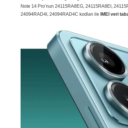
Note 14 Pro’nun 24115RA8EG, 24115RA8EI, 24115RA
24094RAD4I, 24094RAD4C kodları ile
IMEI veri ta