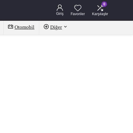
0
Giriş
Favoriler
Karşılaştır
Otomobil
Diğer