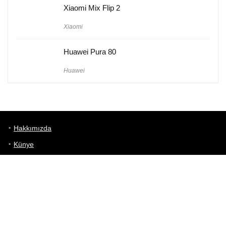
Xiaomi Mix Flip 2
Xiaomi
Huawei Pura 80
Huawei
Hakkımızda
Künye
Gizlilik Politikası
Kullanım Koşulları
iletişim
Telefon Karşılaştırma