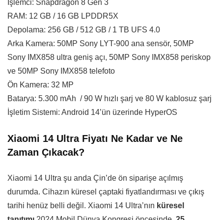
İşlemci: Snapdragon 8 Gen 3
RAM: 12 GB / 16 GB LPDDR5X
Depolama: 256 GB / 512 GB / 1 TB UFS 4.0
Arka Kamera: 50MP Sony LYT-900 ana sensör, 50MP
Sony IMX858 ultra geniş açı, 50MP Sony IMX858 periskop
ve 50MP Sony IMX858 telefoto
Ön Kamera: 32 MP
Batarya: 5.300 mAh / 90 W hızlı şarj ve 80 W kablosuz şarj
İşletim Sistemi: Android 14’ün üzerinde HyperOS
Xiaomi 14 Ultra Fiyatı Ne Kadar ve Ne
Zaman Çıkacak?
Xiaomi 14 Ultra şu anda Çin’de ön siparişe açılmış
durumda. Cihazın küresel çaptaki fiyatlandırması ve çıkış
tarihi henüz belli değil. Xiaomi 14 Ultra’nın
küresel
tanıtımı
2024 Mobil Dünya Kongresi öncesinde,
25