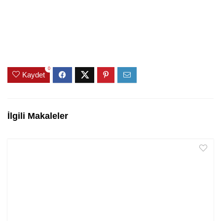
0
Kaydet
İlgili Makaleler