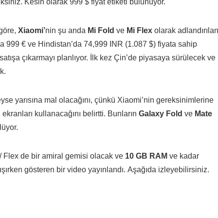
eksiniz. Kesin olarak 999 $ fiyat etiketi bulunuyor.
 göre,
Xiaomi’
nin
şu anda
Mi Fold
ve
Mi Flex
olarak adlandırıla
’da 999 € ve Hindistan’da 74,999 INR (1.087 $) fiyata sahip
 satışa çıkarmayı planlıyor. İlk kez Çin’de piyasaya sürülecek ve
k.
eyse yarısına mal olacağını, çünkü Xiaomi’nin gereksinimlerine
ekranları kullanacağını belirtti. Bunların
Galaxy Fold
ve
Mate
lüyor.
/ Flex de bir amiral gemisi olacak ve
10 GB RAM
ve kadar
ışırken gösteren bir
video
yayınlandı. Aşağıda izleyebilirsiniz.