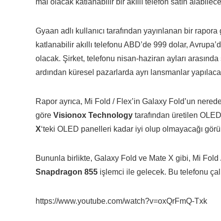
mal olacak katlanabilir bir akıllı telefon satın alabilec
Gyaan
adlı kullanıcı
tarafından yayınlanan bir rapora
katlanabilir akıllı telefonu ABD’de 999 dolar, Avrupa
olacak. Şirket, telefonu nisan-haziran ayları arasında
ardından küresel pazarlarda ayrı lansmanlar yapılaca
Rapor ayrıca, Mi Fold / Flex’in Galaxy Fold’un nered
göre
Visionox Technology
tarafından üretilen OLED 
X
‘teki OLED panelleri kadar iyi olup olmayacağı görü
Bununla birlikte, Galaxy Fold ve Mate X gibi, Mi Fold 
Snapdragon 855
işlemci ile gelecek. Bu telefonu çal
https://www.youtube.com/watch?v=oxQrFmQ-Txk