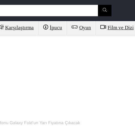
Karşılaştırma
İpucu
Oyun
Film ve Dizi
lefonu Galaxy Fold’un Yarı Fiyatına Çıkacak