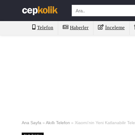
Telefon
Haberler
İnceleme
Ana Sayfa
»
Akıllı Telefon
»
Xiaomi’nin Yeni Katlanabilir Te