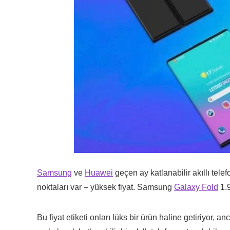
Samsung
ve
Huawei
geçen ay katlanabilir akıllı telefo
noktaları var – yüksek fiyat. Samsung
Gala
xy Fold
1.9
Bu fiyat etiketi onları lüks bir ürün haline getiriyor, a