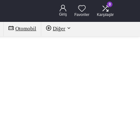
0
Giriş
Favoriler
Karşılaştır
Otomobil
Diğer