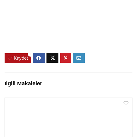
0
Kaydet
İlgili Makaleler