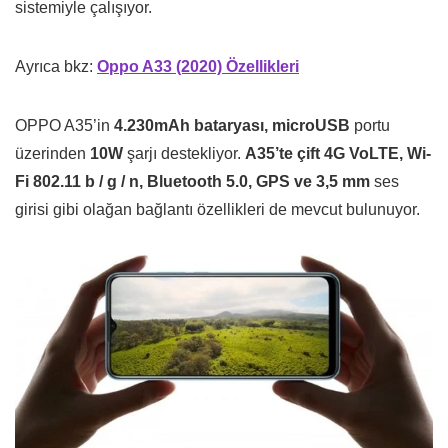
sistemiyle çalışıyor.
Ayrıca bkz:
Oppo A33 (2020) Özellikleri
OPPO A35’in
4.230mAh bataryası, microUSB
portu
üzerinden
10W
şarjı destekliyor.
A35’te çift 4G VoLTE, Wi-
Fi 802.11 b / g / n, Bluetooth 5.0, GPS ve 3,5 mm
ses
girisi gibi olağan bağlantı özellikleri de mevcut bulunuyor.