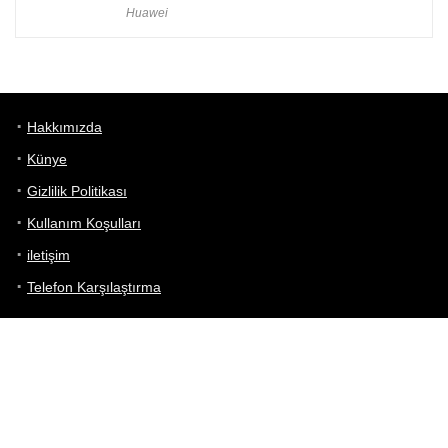
Huawei
Hakkımızda
Künye
Gizlilik Politikası
Kullanım Koşulları
iletişim
Telefon Karşılaştırma
Bizi takip edin!