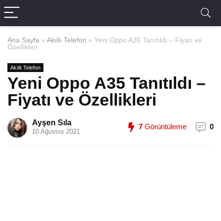
Ana Sayfa
»
Akıllı Telefon
»
Yeni Oppo A35 Tanıtıldı – Fiyatı ve
Özellikleri
Akıllı Telefon
Yeni Oppo A35 Tanıtıldı –
Fiyatı ve Özellikleri
Ayşen Sıla
7
Görüntüleme
0
10 Ağustos 2021