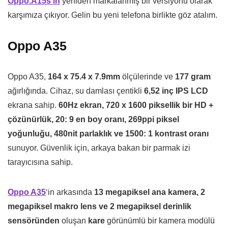
Oppo.A15s’in
yeniden markalanmış bir versiyonu olarak
karşımıza çıkıyor. Gelin bu yeni telefona birlikte göz atalım.
Oppo A35
Oppo A35,
164 x 75.4 x 7.9mm
ölçülerinde ve
177 gram
ağırlığında. Cihaz, su damlası çentikli
6,52 inç IPS LCD
ekrana sahip.
60Hz ekran, 720 x 1600 piksellik bir HD +
çözünürlük, 20: 9 en boy oranı, 269ppi piksel
yoğunluğu, 480nit parlaklık ve 1500: 1 kontrast oranı
sunuyor. Güvenlik için, arkaya bakan bir parmak izi
tarayıcısına sahip.
Oppo A35
‘in arkasında
13 megapiksel ana kamera, 2
megapiksel makro lens ve 2 megapiksel derinlik
sensöründen
oluşan
kare
görünümlü bir kamera modülü