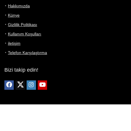
Hakkımızda
Künye
Gizlilik Politikası
Kullanım Koşulları
iletişim
Telefon Karşılaştırma
Bizi takip edin!
Yoğun çabalarımıza rağmen Telefon Teknik Özellikleri sayfamızdaki
bilgilerin %100 doğru olduğunu garanti edemeyiz.
Belirli bir teknik özellik sizin için hayati önem taşıyorsa, her zaman